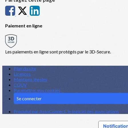
Paiement en ligne
Les paiements en ligne sont protégés par le 3D-Secure.
Plan du site
Licences
Mentions légales
CGUV
Paramétrer vos cookies
Se connecter
Propulsé par AssoConnect, le logiciel des associations
Notification